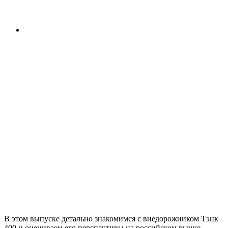
В этом выпуске детально знакомимся с внедорожником Тэнк
400 и оцениваем его перспективы на российском рынке.