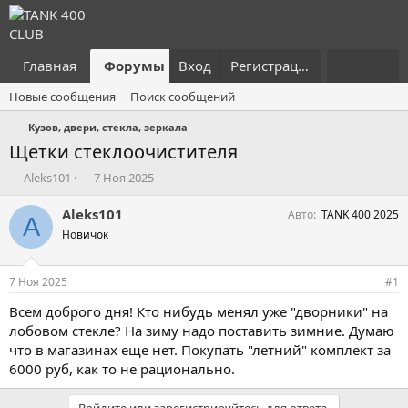
Главная
Форумы
Вход
Что нового?
Регистрация
Пользовател
Новые сообщения
Поиск сообщений
Кузов, двери, стекла, зеркала
Щетки стеклоочистителя
А
Д
Aleks101
7 Ноя 2025
в
а
т
т
Aleks101
Авто
TANK 400 2025
A
о
а
Новичок
р
н
т
а
е
ч
7 Ноя 2025
#1
м
а
ы
л
Всем доброго дня! Кто нибудь менял уже "дворники" на
а
лобовом стекле? На зиму надо поставить зимние. Думаю
что в магазинах еще нет. Покупать "летний" комплект за
6000 руб, как то не рационально.
Войдите или зарегистрируйтесь для ответа.