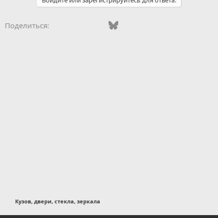
Vkontakte
Odnoklassniki
Mail.ru
Bluesky
WhatsApp
Telegram
Электронная
Поделиться:
Кузов, двери, стекла, зеркала